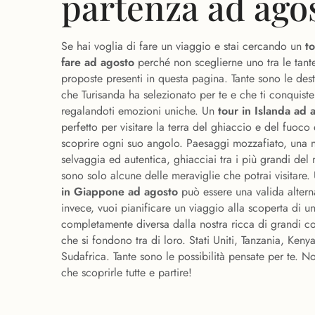
partenza ad ago
Se hai voglia di fare un viaggio e stai cercando un
t
fare ad agosto
perché non sceglierne uno tra le tant
proposte presenti in questa pagina. Tante sono le dest
che Turisanda ha selezionato per te e che ti conquist
regalandoti emozioni uniche. Un
tour in Islanda ad 
perfetto per visitare la terra del ghiaccio e del fuoco 
scoprire ogni suo angolo. Paesaggi mozzafiato, una n
selvaggia ed autentica, ghiacciai tra i più grandi del
sono solo alcune delle meraviglie che potrai visitare
in Giappone ad agosto
può essere una valida alterna
invece, vuoi pianificare un viaggio alla scoperta di un
completamente diversa dalla nostra ricca di grandi co
che si fondono tra di loro. Stati Uniti, Tanzania, Kenya
Sudafrica. Tante sono le possibilità pensate per te. No
che scoprirle tutte e partire!