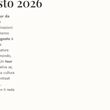
sto 2026
our da
e
inazioni
eranno
agosto
è
e
atura
 mondo,
. Un
tour
tiva se,
a cultura
ntrasti
,
n ti resta