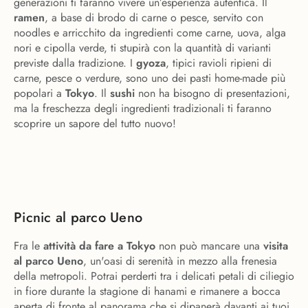
generazioni ti faranno vivere un’esperienza autentica. Il
ramen
, a base di brodo di carne o pesce, servito con
noodles e arricchito da ingredienti come carne, uova, alga
nori e cipolla verde, ti stupirà con la quantità di varianti
previste dalla tradizione. I
gyoza
, tipici ravioli ripieni di
carne, pesce o verdure, sono uno dei pasti home-made più
popolari a
Tokyo
. Il
sushi
non ha bisogno di presentazioni,
ma la freschezza degli ingredienti tradizionali ti faranno
scoprire un sapore del tutto nuovo!
Picnic al parco Ueno
Fra le
attività da fare a Tokyo
non può mancare una
visita
al parco Ueno
, un'oasi di serenità in mezzo alla frenesia
della metropoli. Potrai perderti tra i delicati petali di ciliegio
in fiore durante la stagione di hanami e rimanere a bocca
aperta di fronte al panorama che si dipanerà davanti ai tuoi