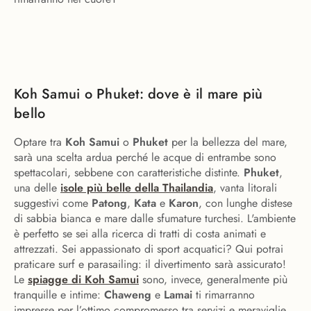
Koh Samui o Phuket: dove è il mare più
bello
Optare tra
Koh Samui
o
Phuket
per la bellezza del mare,
sarà una scelta ardua perché le acque di entrambe sono
spettacolari, sebbene con caratteristiche distinte.
Phuket
,
una delle
isole più belle della Thailandia
, vanta litorali
suggestivi come
Patong
,
Kata
e
Karon
, con lunghe distese
di sabbia bianca e mare dalle sfumature turchesi. L'ambiente
è perfetto se sei alla ricerca di tratti di costa animati e
attrezzati. Sei appassionato di sport acquatici? Qui potrai
praticare surf e parasailing: il divertimento sarà assicurato!
Le
spiagge di Koh Samui
sono, invece, generalmente più
tranquille e intime:
Chaweng
e
Lamai
ti rimarranno
impresse per l’ottimo compromesso tra servizi e meraviglie