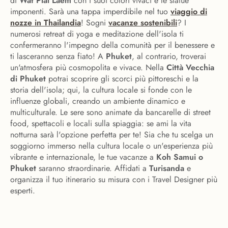
di
Wat Plai Laem
con i suoi colori vivaci e le statue
imponenti. Sarà una tappa imperdibile nel tuo
viaggio di
nozze in Thailandia
! Sogni
vacanze sostenibili
? I
numerosi retreat di yoga e meditazione dell'isola ti
confermeranno l'impegno della comunità per il benessere e
ti lasceranno senza fiato! A
Phuket
, al contrario, troverai
un'atmosfera più cosmopolita e vivace. Nella
Città Vecchia
di Phuket
potrai scoprire gli scorci più pittoreschi e la
storia dell'isola; qui, la cultura locale si fonde con le
influenze globali, creando un ambiente dinamico e
multiculturale. Le sere sono animate da bancarelle di street
food, spettacoli e locali sulla spiaggia: se ami la vita
notturna sarà l'opzione perfetta per te! Sia che tu scelga un
soggiorno immerso nella cultura locale o un'esperienza più
vibrante e internazionale, le tue vacanze a
Koh Samui o
Phuket
saranno straordinarie. Affidati a
Turisanda
e
organizza il tuo itinerario su misura con i Travel Designer più
esperti.