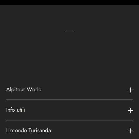
Alpitour World
Il gruppo
Info utili
La storia
Contatti e assistenza
AWARD
Il mondo Turisanda
Assicurazioni