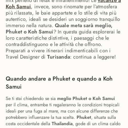
mix perfetto di relax e intrattenimento! Le
vacanze a
Koh Samui
, invece, sono rinomate per l’atmosfera
più rilassata, le baie appartate e lo stile di vita più
autentico, ideali se desideri un soggiorno tranquillo
immerso nella natura.
Quale meta sarà meglio,
Phuket o Koh Samui
? In questa guida esplorerai le
loro caratteristiche distintive, i paesaggi che le
contraddistinguono e le attività che offrono.
Preparati a vivere itinerari indimenticabili con i
Travel Designer di
Turisanda
: continua a leggere!
Quando andare a Phuket e quando a Koh
Samui
Se ti stai chiedendo se sia
meglio Phuket o Koh Samui
per il clima, entrambe ti regaleranno le condizioni tropicali
ideali per una fuga al mare, ma con alcune differenze che
potrebbero influenzare la tua scelta.
Phuket
, situata sulla
costa occidentale della
Thailandia
, gode di un clima caldo