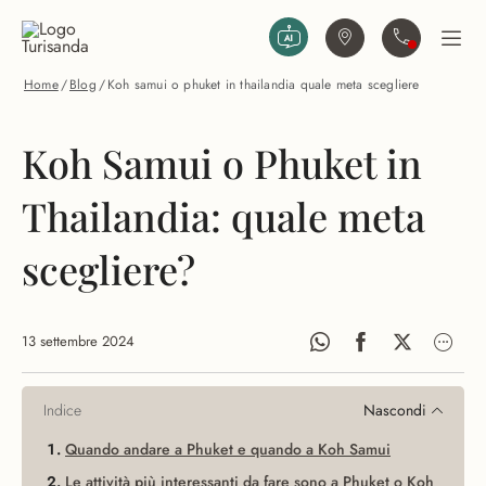
Vai al contenuto principale
Trova agenzia
Contattaci
Apri
Home
/
Blog
/
Koh samui o phuket in thailandia quale meta scegliere
Koh Samui o Phuket in
Thailandia: quale meta
scegliere?
13 settembre 2024
Indice
Nascondi
Quando andare a Phuket e quando a Koh Samui
Le attività più interessanti da fare sono a Phuket o Koh