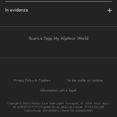
Area riservata
Cataloghi
Metodi di pagamento
In evidenza
Convenzioni
Podcast
Bagaglio
Racconti di viaggio
Lavora con noi
I nostri partners
Parcheggi in aeroporto
Promo e vantaggi
Viaggi Incentive
Viaggi di nozze
Scarica l'app My Alpitour World
FAQ
Parti e riparti
Gift Turisanda
Mappa del sito
Viaggi senza passaporto
Destinazione cambiamento
Ponti e festività
Bagaglio sicuro
I migliori tour
Privacy Policy & Cookies
Le tue scelte sui cookies
Regole per viaggiare
Informazioni utili e legali
Copyright © 2022 | Alpitour S.p.A. Sede Legale: Via Lugaro, 15 - 10126 Torino - Italia |
Tel. (+39)011.0171111 | Capitale Sociale sottoscritto e versato: 91.262.014,00€
Codice fiscale: 02933920015 | Partita IVA: 02486000041