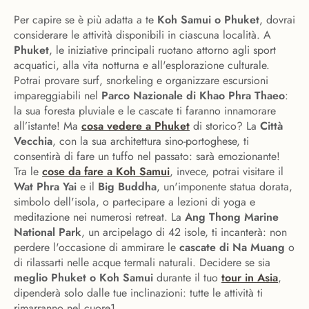
Per capire se è più adatta a te
Koh Samui o Phuket
, dovrai
considerare le attività disponibili in ciascuna località. A
Phuket
, le iniziative principali ruotano attorno agli sport
acquatici, alla vita notturna e all'esplorazione culturale.
Potrai provare surf, snorkeling e organizzare escursioni
impareggiabili nel
Parco Nazionale di Khao Phra Thaeo
:
la sua foresta pluviale e le cascate ti faranno innamorare
all’istante! Ma
cosa vedere a Phuket
di storico? La
Città
Vecchia
, con la sua architettura sino-portoghese, ti
consentirà di fare un tuffo nel passato: sarà emozionante!
Tra le
cose da fare a Koh Samui
, invece, potrai visitare il
Wat Phra Yai
e il
Big Buddha
, un'imponente statua dorata,
simbolo dell'isola, o partecipare a lezioni di yoga e
meditazione nei numerosi retreat. La
Ang Thong Marine
National Park
, un arcipelago di 42 isole, ti incanterà: non
perdere l'occasione di ammirare le
cascate di Na Muang
o
di rilassarti nelle acque termali naturali. Decidere se sia
meglio Phuket o Koh Samui
durante il tuo
tour in Asia
,
dipenderà solo dalle tue inclinazioni: tutte le attività ti
rimarranno nel cuore1