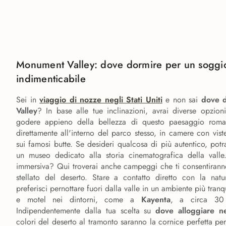
Monument Valley: dove dormire per un soggi
indimenticabile
Sei in
viaggio di nozze negli Stati Uniti
e non sai
dove 
Valley
? In base alle tue inclinazioni, avrai diverse opzion
godere appieno della bellezza di questo paesaggio roman
direttamente all'interno del parco stesso, in camere con vist
sui famosi butte. Se desideri qualcosa di più autentico, potr
un museo dedicato alla storia cinematografica della valle
immersiva? Qui troverai anche campeggi che ti consentiranno
stellato del deserto. Stare a contatto diretto con la nat
preferisci pernottare fuori dalla valle in un ambiente più tran
e motel nei dintorni, come a
Kayenta
, a circa 30 
Indipendentemente dalla tua scelta su
dove alloggiare n
colori del deserto al tramonto saranno la cornice perfetta per