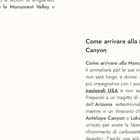
a la Monument Valley
e
Come arrivare alla
Canyon
Come arrivare alla Mon
ti ammalierà per le sue v
non sarà lungo e dovrai 
più impegnativa con i su
nazionali USA
e non s
Preparati a un tragitto di
dell'
Arizona
settentriona
inserire in un itinerario 
Antelope Canyon
o
Lak
un'auto per avere la liber
rifornimento di carburante
desertici. Cerchi una so