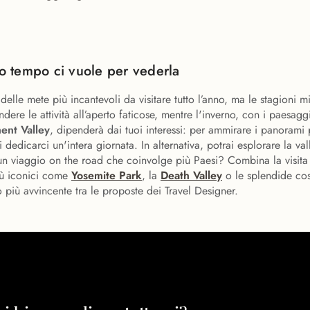
 tempo ci vuole per vederla
 delle mete più incantevoli da visitare tutto l’anno, ma le stagioni 
dere le attività all’aperto faticose, mentre l'inverno, con i paesagg
ent Valley
, dipenderà dai tuoi interessi: per ammirare i panorami 
 dedicarci un'intera giornata. In alternativa, potrai esplorare la va
o un viaggio on the road che coinvolge più Paesi? Combina la visit
più iconici come
Yosemite Park
, la
Death Valley
o le splendide co
io più avvincente tra le proposte dei Travel Designer.