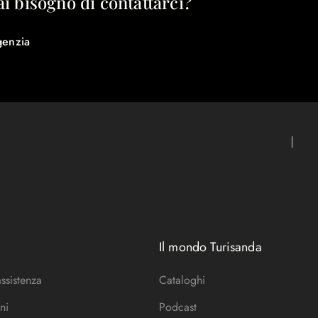
ai bisogno di contattarci?
genzia
Il mondo Turisanda
assistenza
Cataloghi
ni
Podcast