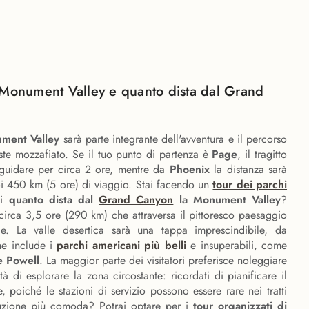
 Monument Valley e quanto dista dal Grand
ument Valley
sarà parte integrante dell'avventura e il percorso
iste mozzafiato. Se il tuo punto di partenza è
Page
, il tragitto
guidare per circa 2 ore, mentre da
Phoenix
la distanza sarà
oi 450 km (5 ore) di viaggio. Stai facendo un
tour dei parchi
ai
quanto dista dal
Grand Canyon
la Monument Valley
?
 circa 3,5 ore (290 km) che attraversa il pittoresco paesaggio
le. La valle desertica sarà una tappa imprescindibile, da
che include i
parchi americani più belli
e insuperabili, come
e Powell
. La maggior parte dei visitatori preferisce noleggiare
tà di esplorare la zona circostante: ricordati di pianificare il
, poiché le stazioni di servizio possono essere rare nei tratti
luzione più comoda? Potrai optare per i
tour organizzati di