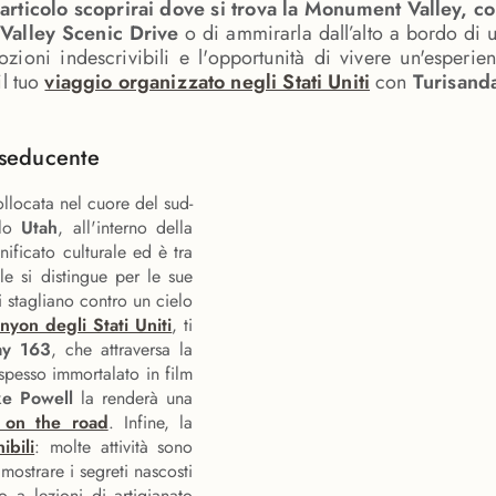
 articolo scoprirai dove si trova la Monument Valley, c
alley Scenic Drive
o di ammirarla dall’alto a bordo di u
ozioni indescrivibili e l'opportunità di vivere un'esperie
il tuo
viaggio organizzato negli Stati Uniti
con
Turisand
 seducente
ollocata nel cuore del sud-
lo
Utah
, all'interno della
nificato culturale ed è tra
le si distingue per le sue
 stagliano contro un cielo
nyon degli Stati Uniti
, ti
ay 163
, che attraversa la
 spesso immortalato in film
ke Powell
la renderà una
 on the road
. Infine, la
ibili
: molte attività sono
mostrare i segreti nascosti
o a lezioni di artigianato