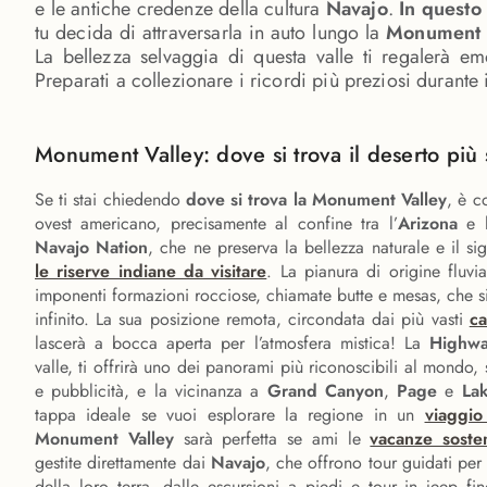
e le antiche credenze della cultura
Navajo
.
In questo
tu decida di attraversarla in auto lungo la
Monument V
La bellezza selvaggia di questa valle ti regalerà em
Preparati a collezionare i ricordi più preziosi durante 
Monument Valley: dove si trova il deserto più
Se ti stai chiedendo
dove si trova la Monument Valley
, è c
ovest americano, precisamente al confine tra l’
Arizona
e 
Navajo Nation
, che ne preserva la bellezza naturale e il sig
le riserve indiane da visitare
. La pianura di origine fluvia
imponenti formazioni rocciose, chiamate butte e mesas, che si
infinito. La sua posizione remota, circondata dai più vasti
ca
lascerà a bocca aperta per l’atmosfera mistica! La
Highw
valle, ti offrirà uno dei panorami più riconoscibili al mondo,
e pubblicità, e la vicinanza a
Grand Canyon
,
Page
e
La
tappa ideale se vuoi esplorare la regione in un
viaggio
Monument Valley
sarà perfetta se ami le
vacanze sosten
gestite direttamente dai
Navajo
, che offrono tour guidati per 
della loro terra, dalle escursioni a piedi e tour in jeep fin