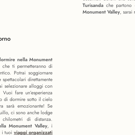
Turisanda
che partono d
Monument Valley
, sarai
orno
dormire nella Monument
i che ti permetteranno di
tico. Potrai soggiornare
e spettacolari direttamente
ai selezionare alloggi con
. Vuoi fare un’esperienza
 di dormire sotto il cielo
ura sarà emozionante! Se
quillo, ci sono anche lodge
chilometri di distanza.
ella Monument Valley
, i
 i tuoi
viaggi organizzati