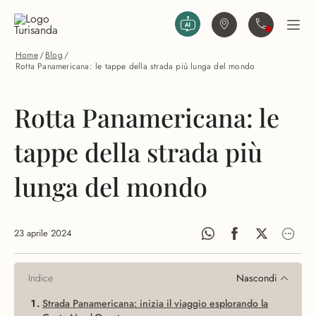
Vai al contenuto principale
Trova agenzia
Contattaci
Apri
Home
/
Blog
/
Rotta Panamericana: le tappe della strada più lunga del mondo
Rotta Panamericana: le
tappe della strada più
lunga del mondo
23 aprile 2024
Indice
Nascondi
Strada Panamericana: inizia il viaggio esplorando la