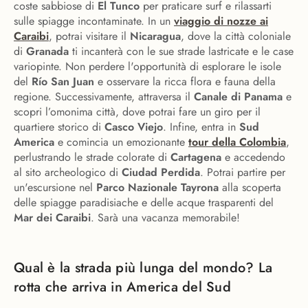
coste sabbiose di
El Tunco
per praticare surf e rilassarti
sulle spiagge incontaminate. In un
viaggio di nozze ai
Caraibi
, potrai visitare il
Nicaragua
, dove la città coloniale
di
Granada
ti incanterà con le sue strade lastricate e le case
variopinte. Non perdere l'opportunità di esplorare le isole
del
Río San Juan
e osservare la ricca flora e fauna della
regione. Successivamente, attraversa il
Canale di Panama
e
scopri l’omonima città, dove potrai fare un giro per il
quartiere storico di
Casco Viejo
. Infine, entra in
Sud
America
e comincia un emozionante
tour della Colombia
,
perlustrando le strade colorate di
Cartagena
e accedendo
al sito archeologico di
Ciudad Perdida
. Potrai partire per
un'escursione nel
Parco Nazionale Tayrona
alla scoperta
delle spiagge paradisiache e delle acque trasparenti del
Mar dei Caraibi
. Sarà una vacanza memorabile!
Qual è la strada più lunga del mondo? La
rotta che arriva in America del Sud