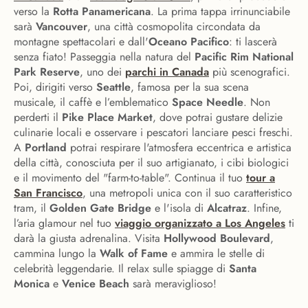
verso la
Rotta Panamericana
. La prima tappa irrinunciabile
sarà
Vancouver
, una città cosmopolita circondata da
montagne spettacolari e dall'
Oceano Pacifico
: ti lascerà
senza fiato! Passeggia nella natura del
Pacific Rim National
Park Reserve
, uno dei
parchi in Canada
più scenografici.
Poi, dirigiti verso
Seattle
, famosa per la sua scena
musicale, il caffè e l’emblematico
Space Needle
. Non
perderti il
Pike Place Market
, dove potrai gustare delizie
culinarie locali e osservare i pescatori lanciare pesci freschi.
A
Portland
potrai respirare l'atmosfera eccentrica e artistica
della città, conosciuta per il suo artigianato, i cibi biologici
e il movimento del "farm-to-table". Continua il tuo
tour a
San Francisco
, una metropoli unica con il suo caratteristico
tram, il
Golden Gate Bridge
e l'isola di
Alcatraz
. Infine,
l’aria glamour nel tuo
viaggio organizzato a Los Angeles
ti
darà la giusta adrenalina. Visita
Hollywood Boulevard
,
cammina lungo la
Walk of Fame
e ammira le stelle di
celebrità leggendarie. Il relax sulle spiagge di
Santa
Monica
e
Venice Beach
sarà meraviglioso!