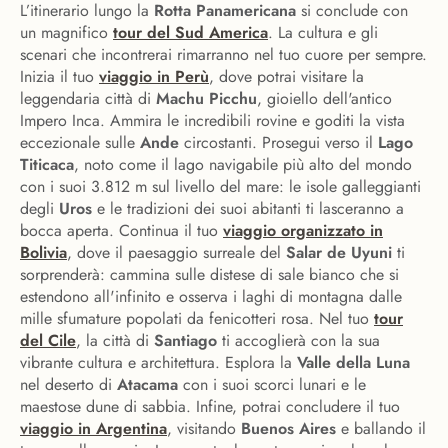
L’itinerario lungo la
Rotta Panamericana
si conclude con
un magnifico
tour del Sud America
. La cultura e gli
scenari che incontrerai rimarranno nel tuo cuore per sempre.
Inizia il tuo
viaggio in Perù
, dove potrai visitare la
leggendaria città di
Machu Picchu
, gioiello dell'antico
Impero Inca. Ammira le incredibili rovine e goditi la vista
eccezionale sulle
Ande
circostanti. Prosegui verso il
Lago
Titicaca
, noto come il lago navigabile più alto del mondo
con i suoi 3.812 m sul livello del mare: le isole galleggianti
degli
Uros
e le tradizioni dei suoi abitanti ti lasceranno a
bocca aperta. Continua il tuo
viaggio organizzato in
Bolivia
, dove il paesaggio surreale del
Salar de Uyuni
ti
sorprenderà: cammina sulle distese di sale bianco che si
estendono all'infinito e osserva i laghi di montagna dalle
mille sfumature popolati da fenicotteri rosa. Nel tuo
tour
del Cile
, la città di
Santiago
ti accoglierà con la sua
vibrante cultura e architettura. Esplora la
Valle della Luna
nel deserto di
Atacama
con i suoi scorci lunari e le
maestose dune di sabbia. Infine, potrai concludere il tuo
viaggio in Argentina
, visitando
Buenos Aires
e ballando il