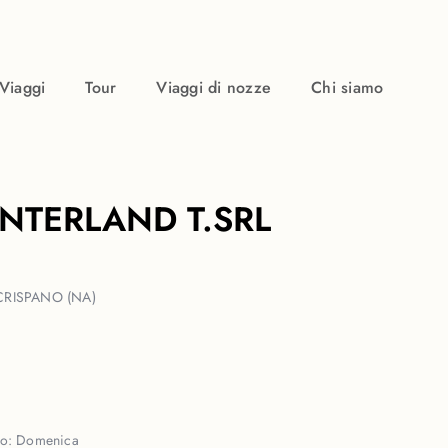
Viaggi
Tour
Viaggi di nozze
Chi siamo
NTERLAND T.SRL
CRISPANO (NA)
so:
Domenica