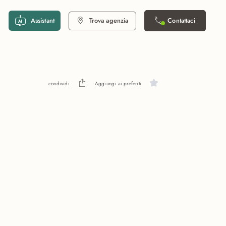
Assistant
Trova agenzia
Contattaci
condividi
Aggiungi ai preferiti