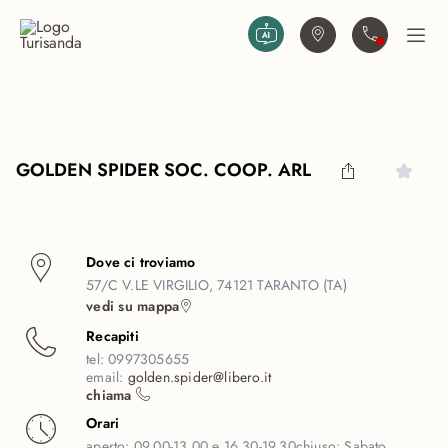
Vai al contenuto principale
Trova agenzia
Contattaci
Apri
GOLDEN SPIDER SOC. COOP. ARL
Dove ci troviamo
57/C V.LE VIRGILIO, 74121 TARANTO (TA)
vedi su mappa
Recapiti
tel:
0997305655
email:
golden.spider@libero.it
chiama
Orari
aperto:
09.00-13.00 e 16.30-19.30
chiuso:
Sabato