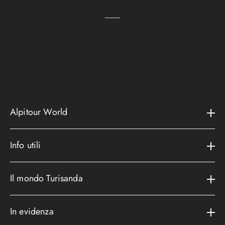
Alpitour World
Il gruppo
Info utili
La storia
Contatti e assistenza
AWARD
Il mondo Turisanda
Assicurazioni
Area riservata
Cataloghi
Metodi di pagamento
In evidenza
Convenzioni
Podcast