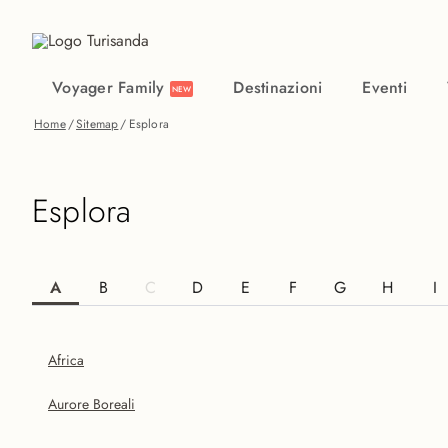
Vai al contenuto principale
Voyager Family
Destinazioni
Eventi
NEW
Home
/
Sitemap
/
Esplora
Esplora
A
B
C
D
E
F
G
H
I
Africa
Aurore Boreali