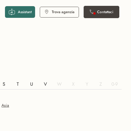
Assistant
Trova agenzia
Contattaci
S
T
U
V
W
X
Y
Z
0-9
Asia