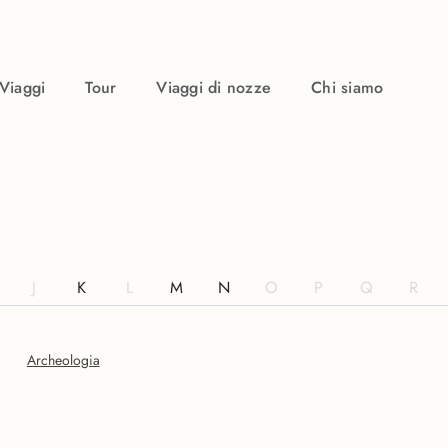
Viaggi
Tour
Viaggi di nozze
Chi siamo
J
K
L
M
N
O
P
Q
R
Archeologia