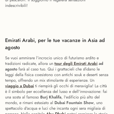
indescrivibili!
Emirati Arabi, per le tue vacanze in Asia ad
agosto
Se vuoi ammirare l’incrocio unico di futurismo ardito e
tradizioni radicate, allora un
tour degli Emirati Arabi
ad
agosto
farà al caso tuo. Qui i grattacieli che sfidano le
leggi della fisica coesistono con antichi souk e deserti senza
tempo, offrendo un mix stimolante di esperienze. Un
viaggio a Dubai
ti riempirà gli occhi di meraviglia! La città
è il simbolo per eccellenza del lusso e dell'innovazione: fai
una sosta al famoso
Burj Khalifa
, l'edificio più alto del
mondo, e rimani estasiato al
Dubai Fountain Show
, uno
spettacolo d'acqua e luci che incanta ogni sera migliaia di
persone. Nella capitale
Abu Dhabi
potrai respirare la storia