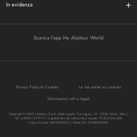
Metodi di pagamento
In evidenza
Convenzioni
Podcast
Bagaglio
Racconti di viaggio
Lavora con noi
I nostri partners
Parcheggi in aeroporto
Promo e vantaggi
Viaggi Incentive
Viaggi di nozze
Scarica l'app My Alpitour World
FAQ
Parti e riparti
Gift Turisanda
Mappa del sito
Viaggi senza passaporto
Destinazione cambiamento
Ponti e festività
Bagaglio sicuro
I migliori tour
Privacy Policy & Cookies
Le tue scelte sui cookies
Regole per viaggiare
Informazioni utili e legali
Copyright © 2022 | Alpitour S.p.A. Sede Legale: Via Lugaro, 15 - 10126 Torino - Italia |
Tel. (+39)011.0171111 | Capitale Sociale sottoscritto e versato: 91.262.014,00€
Codice fiscale: 02933920015 | Partita IVA: 02486000041