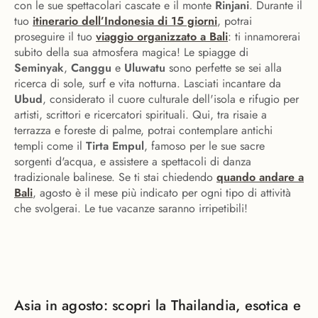
con le sue spettacolari cascate e il monte
Rinjani
. Durante il
tuo
itinerario dell’Indonesia di 15 giorni
, potrai
proseguire il tuo
viaggio organizzato a Bali
: ti innamorerai
subito della sua atmosfera magica! Le spiagge di
Seminyak
,
Canggu
e
Uluwatu
sono perfette se sei alla
ricerca di sole, surf e vita notturna. Lasciati incantare da
Ubud
, considerato il cuore culturale dell'isola e rifugio per
artisti, scrittori e ricercatori spirituali. Qui, tra risaie a
terrazza e foreste di palme, potrai contemplare antichi
templi come il
Tirta Empul
, famoso per le sue sacre
sorgenti d'acqua, e assistere a spettacoli di danza
tradizionale balinese. Se ti stai chiedendo
quando andare a
Bali
, agosto è il mese più indicato per ogni tipo di attività
che svolgerai. Le tue vacanze saranno irripetibili!
Asia in agosto: scopri la Thailandia, esotica e