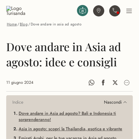
Vai al contenuto principale
Trova agenzia
Contattaci
Apri
Home
/
Blog
/
Dove andare in asia ad agosto
Dove andare in Asia ad
agosto: idee e consigli
11 giugno 2024
Indice
Nascondi
Dove andare in Asia ad agosto? Bali e Indonesia ti
sorprenderanno!
Asia in agosto: scopri la Thailandia, esotica e vibrante
Emirati Arabi, per le tue vacanze in Asia ad agosto