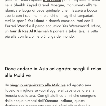
nella
Sheikh Zayed Grand Mosque
, monumento all'arte
islamica e luogo di pace spirituale, che ti lascerà a bocca
aperta con i suoi marmi bianchi e i magnifici lampadari.
Ami lo sport?
Yas Island
ti donerà emozioni forti con il
Ferrari World
e il parco acquatico
Yas Waterworld
. Infine,
un
tour di Ras Al Khaimah
ti porterà a
Jebel Jais
, la vetta
più alta con la zipline più lunga del mondo.
Dove andare in Asia ad agosto: scegli il relax
alle Maldive
Un
viaggio organizzato alle Maldive
ad agosto
sarà
l’opzione migliore se vuoi sfuggire al caos urbano e alla
frenesia quotidiana. Con gli atolli corallini che emergono
dalle acque turchesi dell'
Oceano Indiano
, questa
destinazione rappresenta uno dei rifugi più esclusivi e