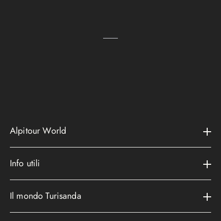
Alpitour World
Il gruppo
Info utili
La storia
Contatti e assistenza
AWARD
Il mondo Turisanda
Assicurazioni
Area riservata
Cataloghi