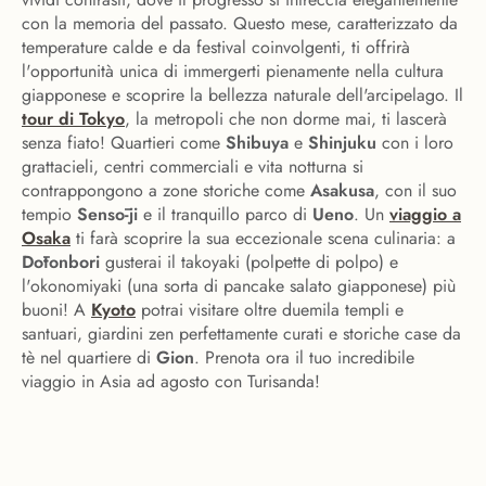
con la memoria del passato. Questo mese, caratterizzato da
temperature calde e da festival coinvolgenti, ti offrirà
l'opportunità unica di immergerti pienamente nella cultura
giapponese e scoprire la bellezza naturale dell'arcipelago. Il
tour di Tokyo
, la metropoli che non dorme mai, ti lascerà
senza fiato! Quartieri come
Shibuya
e
Shinjuku
con i loro
grattacieli, centri commerciali e vita notturna si
contrappongono a zone storiche come
Asakusa
, con il suo
tempio
Sensō-ji
e il tranquillo parco di
Ueno
. Un
viaggio a
Osaka
ti farà scoprire la sua eccezionale scena culinaria: a
Dōtonbori
gusterai il takoyaki (polpette di polpo) e
l'okonomiyaki (una sorta di pancake salato giapponese) più
buoni! A
Kyoto
potrai visitare oltre duemila templi e
santuari, giardini zen perfettamente curati e storiche case da
tè nel quartiere di
Gion
. Prenota ora il tuo incredibile
viaggio in Asia ad agosto con Turisanda!