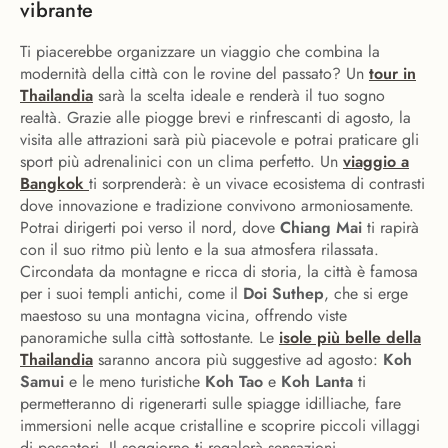
vibrante
Ti piacerebbe organizzare un viaggio che combina la
modernità della città con le rovine del passato? Un
tour in
Thailandia
sarà la scelta ideale e renderà il tuo sogno
realtà. Grazie alle piogge brevi e rinfrescanti di agosto, la
visita alle attrazioni sarà più piacevole e potrai praticare gli
sport più adrenalinici con un clima perfetto. Un
viaggio a
Bangkok
ti sorprenderà: è un vivace ecosistema di contrasti
dove innovazione e tradizione convivono armoniosamente.
Potrai dirigerti poi verso il nord, dove
Chiang Mai
ti rapirà
con il suo ritmo più lento e la sua atmosfera rilassata.
Circondata da montagne e ricca di storia, la città è famosa
per i suoi templi antichi, come il
Doi Suthep
, che si erge
maestoso su una montagna vicina, offrendo viste
panoramiche sulla città sottostante. Le
isole più belle della
Thailandia
saranno ancora più suggestive ad agosto:
Koh
Samui
e le meno turistiche
Koh Tao
e
Koh Lanta
ti
permetteranno di rigenerarti sulle spiagge idilliache, fare
immersioni nelle acque cristalline e scoprire piccoli villaggi
di pescatori. Il soggiorno ti regalerà sensazioni