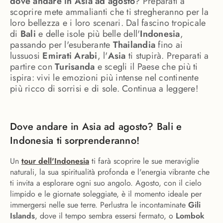
dove andare in Asia ad agosto
? Preparati a
scoprire mete ammalianti che ti stregheranno per la
loro bellezza e i loro scenari. Dal fascino tropicale
di
Bali
e delle isole più belle dell'
Indonesia
,
passando per l'esuberante
Thailandia
fino ai
lussuosi
Emirati Arabi
, l'
Asia
ti stupirà. Preparati a
partire con
Turisanda
e scegli il Paese che più ti
ispira: vivi le emozioni più intense nel continente
più ricco di sorrisi e di sole. Continua a leggere!
Dove andare in Asia ad agosto? Bali e
Indonesia ti sorprenderanno!
Un
tour dell'Indonesia
ti farà scoprire le sue meraviglie
naturali, la sua spiritualità profonda e l'energia vibrante che
ti invita a esplorare ogni suo angolo. Agosto, con il cielo
limpido e le giornate soleggiate, è il momento ideale per
immergersi nelle sue terre. Perlustra le incontaminate
Gili
Islands
, dove il tempo sembra essersi fermato, o
Lombok