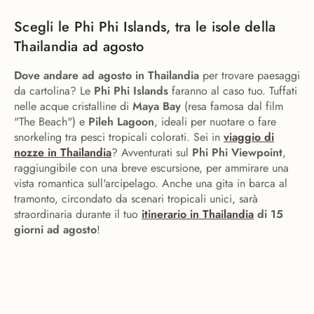
Scegli le Phi Phi Islands, tra le isole della
Thailandia ad agosto
Dove andare ad agosto in Thailandia
per trovare paesaggi
da cartolina? Le
Phi Phi Islands
faranno al caso tuo. Tuffati
nelle acque cristalline di
M
aya Bay
(resa famosa dal film
"The Beach") e
Pileh Lagoon
, ideali per nuotare o fare
snorkeling tra pesci tropicali colorati. Sei in
viaggio di
nozze in Thailandia
? Avventurati sul
Phi Phi Viewpoint
,
raggiungibile con una breve escursione, per ammirare una
vista romantica sull'arcipelago. Anche una gita in barca al
tramonto, circondato da scenari tropicali unici, sarà
straordinaria durante il tuo
itinerario in Thailandia
di 15
giorni ad agosto
!