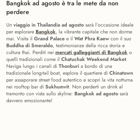
Bangkok ad agosto è tra le mete da non
perdere
Un
viaggio in Thailandia ad agosto
sarà l'occasione ideale
per esplorare
Bangkok
, la vibrante capitale che non dorme
mai. Visita il
Grand Palace
e il
Wat Phra Kaew
con il suo
Buddha di Smeraldo
, testimonianze della ricca storia e
cultura thai. Perditi nei
mercati galleggianti di Bangkok
o
quelli tradizionali come il
Chatuchak Weekend Market
.
Naviga lungo i canali di
Thonburi
a bordo di una
tradizionale long-tail boat, esplora il quartiere di
Chinatown
per assaporare street food autentico e scopri la vita notturna
nei rooftop bar di
Sukhumvit
. Non perderti un drink al
tramonto con vista sullo skyline:
Bangkok ad agosto
sarà
davvero emozionante!