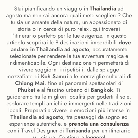
Stai pianificando un viaggio in
Thailandia
ad
agosto ma non sai ancora quali mete scegliere? Che
tu sia un amante della natura, un appassionato di
storia o in cerca di puro relax, qui troverai
l’itinerario perfetto per le tue esigenze. In questo
articolo scoprirai le 8 destinazioni imperdibili
dove
andare in Thailandia ad agosto
, accuratamente
selezionate per rendere la tua avventura magica e
indimenticabile. Ogni destinazione ti permetterà di
vivere soggiorni irripetibili, dalle spiagge
mozzafiato di
Koh Samui
alle meraviglie culturali di
Chiang Mai
, fino ai panorami spettacolari di
Phuket
e al fascino urbano di
Bangkok
. Ti
guideremo tra le migliori località per goderti il sole,
esplorare templi antichi e immergerti nelle tradizioni
locali. Preparati a vivere le emozioni più intense in
Thailandia ad agosto
, tra paesaggi da sogno ed
esperienze autentiche, e
prenota una consulenza
con i Travel Designer di
Turisanda
per un itinerario
su misura. Continua a leggere!