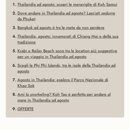
Thailandia ad agosto: scopri le meraviglie di Koh Samui
Dove andare in Thailandia ad agosto? Lasciati sedurre
da Phuket
Bangkok ad agosto è tra le mete da non perdere
Thailandia, agosto: innamorati di Chiang Mai e della sua
tradizione
Krabi e Railay Beach sono tra le location più suggestive
per un viaggio in Thailandia ad agosto
Scegli le Phi Phi Islands, tra le isole della Thailandia ad
agosto
Agosto in Thailandia: esplora il Parco Nazionale di
Khao Sok
Ami lo snorkeling? Koh Tao è perfetta per andare al
mare in Thailandia ad agosto
OFFERTE