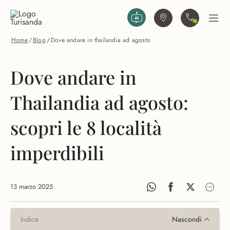
Vai al contenuto principale
Trova agenzia
Contattaci
Apri
Home
/
Blog
/
Dove andare in thailandia ad agosto
Dove andare in
Thailandia ad agosto:
scopri le 8 località
imperdibili
13 marzo 2025
Indice
Nascondi