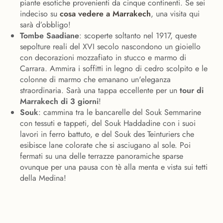
piante esotiche provenienti da cinque continenti. Se sei
indeciso su
cosa vedere a Marrakech
, una visita qui
sarà d’obbligo!
Tombe Saadiane
: scoperte soltanto nel 1917, queste
sepolture reali del XVI secolo nascondono un gioiello
con decorazioni mozzafiato in stucco e marmo di
Carrara. Ammira i soffitti in legno di cedro scolpito e le
colonne di marmo che emanano un'eleganza
straordinaria. Sarà una tappa eccellente per un
tour di
Marrakech di 3 giorni
!
Souk
: cammina tra le bancarelle del Souk Semmarine
con tessuti e tappeti, del Souk Haddadine con i suoi
lavori in ferro battuto, e del Souk des Teinturiers che
esibisce lane colorate che si asciugano al sole. Poi
fermati su una delle terrazze panoramiche sparse
ovunque per una pausa con tè alla menta e vista sui tetti
della Medina!