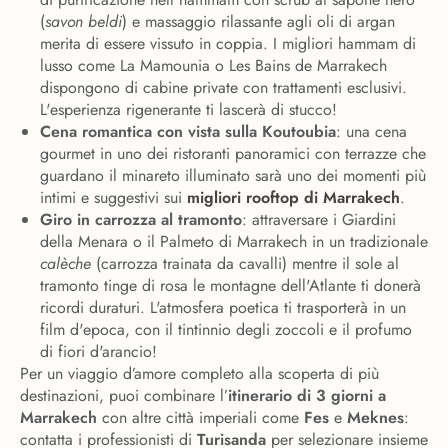
(
savon beldi
) e massaggio rilassante agli oli di argan
merita di essere vissuto in coppia. I migliori hammam di
lusso come La Mamounia o Les Bains de Marrakech
dispongono di cabine private con trattamenti esclusivi.
L'esperienza rigenerante ti lascerà di stucco!
Cena romantica con vista sulla Koutoubia
: una cena
gourmet in uno dei ristoranti panoramici con terrazze che
guardano il minareto illuminato sarà uno dei momenti più
intimi e suggestivi sui
migliori rooftop di Marrakech
.
Giro in carrozza al tramonto
: attraversare i Giardini
della Menara o il Palmeto di Marrakech in un tradizionale
calèche
(carrozza trainata da cavalli) mentre il sole al
tramonto tinge di rosa le montagne dell'Atlante ti donerà
ricordi duraturi. L'atmosfera poetica ti trasporterà in un
film d'epoca, con il tintinnio degli zoccoli e il profumo
di fiori d'arancio!
Per un viaggio d’amore completo alla scoperta di più
destinazioni, puoi combinare l’
itinerario di 3 giorni a
Marrakech
con altre città imperiali come
Fes
e
Meknes
:
contatta i professionisti di
Turisanda
per selezionare insieme