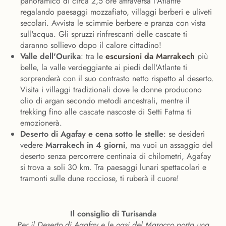
panoramico di circa 2,5 ore attraversa l'Atlante
regalando paesaggi mozzafiato, villaggi berberi e uliveti
secolari. Avvista le scimmie berbere e pranza con vista
sull'acqua. Gli spruzzi rinfrescanti delle cascate ti
daranno sollievo dopo il calore cittadino!
Valle dell'Ourika
: tra le
escursioni da Marrakech
più
belle, la valle verdeggiante ai piedi dell'Atlante ti
sorprenderà con il suo contrasto netto rispetto al deserto.
Visita i villaggi tradizionali dove le donne producono
olio di argan secondo metodi ancestrali, mentre il
trekking fino alle cascate nascoste di Setti Fatma ti
emozionerà.
Deserto di Agafay e cena sotto le stelle
: se desideri
vedere
Marrakech in 4 giorni
, ma vuoi un assaggio del
deserto senza percorrere centinaia di chilometri, Agafay
si trova a soli 30 km. Tra paesaggi lunari spettacolari e
tramonti sulle dune rocciose, ti ruberà il cuore!
Il consiglio di Turisanda
Per il Deserto di Agafay e le oasi del Marocco porta una