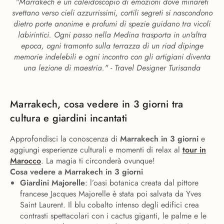
"Marrakech è un caleidoscopio di emozioni dove minareti
svettano verso cieli azzurrissimi, cortili segreti si nascondono
dietro porte anonime e profumi di spezie guidano tra vicoli
labirintici. Ogni passo nella Medina trasporta in un'altra
epoca, ogni tramonto sulla terrazza di un riad dipinge
memorie indelebili e ogni incontro con gli artigiani diventa
una lezione di maestria." - Travel Designer Turisanda
Marrakech, cosa vedere in 3 giorni tra
cultura e giardini incantati
Approfondisci la conoscenza di
Marrakech in 3 giorni
e
aggiungi esperienze culturali e momenti di relax al
tour in
Marocco
. La magia ti circonderà ovunque!
Cosa vedere a Marrakech in 3 giorni
Giardini Majorelle
: l’oasi botanica creata dal pittore
francese Jacques Majorelle è stata poi salvata da Yves
Saint Laurent. Il blu cobalto intenso degli edifici crea
contrasti spettacolari con i cactus giganti, le palme e le