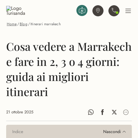
Vai al contenuto principale
Trova agenzia
Contattaci
Apri
Home
/
Blog
/
Itinerari marrakech
Cosa vedere a Marrakech
e fare in 2, 3 o 4 giorni:
guida ai migliori
itinerari
21 ottobre 2025
Indice
Nascondi