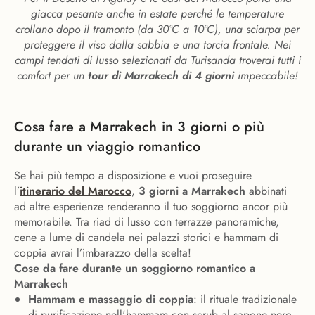
giacca pesante anche in estate perché le temperature
crollano dopo il tramonto (da 30°C a 10°C), una sciarpa per
proteggere il viso dalla sabbia e una torcia frontale. Nei
campi tendati di lusso selezionati da Turisanda troverai tutti i
comfort per un
tour di Marrakech di 4 giorni
impeccabile!
Cosa fare a Marrakech in 3 giorni o più
durante un viaggio romantico
Se hai più tempo a disposizione e vuoi proseguire
l’
itinerario del Marocco
,
3 giorni a Marrakech
abbinati
ad altre esperienze renderanno il tuo soggiorno ancor più
memorabile. Tra riad di lusso con terrazze panoramiche,
cene a lume di candela nei palazzi storici e hammam di
coppia avrai l’imbarazzo della scelta!
Cose da fare durante un soggiorno romantico a
Marrakech
Hammam e massaggio di coppia
: il rituale tradizionale
di purificazione nell'hammam con scrub al sapone nero