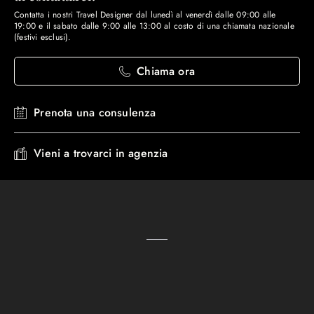
città.
di bere solo
acqua in bottiglia sigillata
e il disinfettante per le
burger in atmosfera giovane e creativa. I ristoranti di
Piazza
Contatta i nostri Travel Designer dal lunedì al venerdì dalle 09:00 alle
mani va sempre portato con sé. La Medina è sicura di giorno ma
i
Jemaa el-Fna
offrono cibo di strada economico e autentico.
I
19:00 e il sabato dalle 9:00 alle 13:00 al costo di una chiamata nazionale
(festivi esclusi).
vicoli deserti dopo il tramonto
vanno evitati se si è soli. Si
Travel Designer di Turisanda ti assisteranno per consigliarti i
consiglia di mettere documenti e oggetti di valore in luoghi sicuri.
migliori ristoranti marocchini da provare!
Chiama ora
Prenota una consulenza
Vieni a trovarci in agenzia