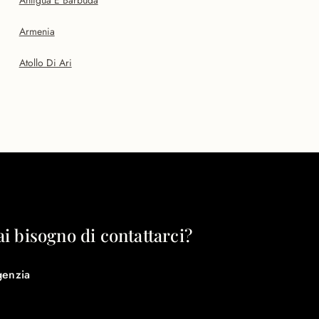
Antigua E Barbuda
Armenia
Atollo Di Ari
ai bisogno di contattarci?
genzia