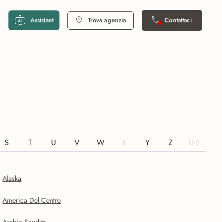
Assistant
Trova agenzia
Contattaci
S
T
U
V
W
X
Y
Z
0-9
Alaska
America Del Centro