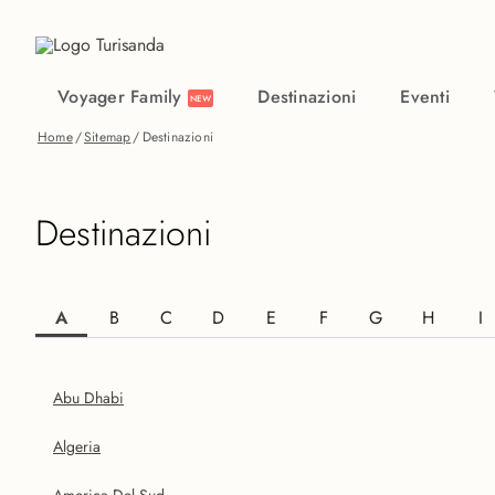
Vai al contenuto principale
Voyager Family
Destinazioni
Eventi
NEW
Home
/
Sitemap
/
Destinazioni
Destinazioni
A
B
C
D
E
F
G
H
I
Abu Dhabi
Algeria