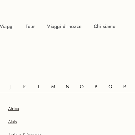
Viaggi
Tour
Viaggi di nozze
Chi siamo
J
K
L
M
N
O
P
Q
R
Africa
Alula