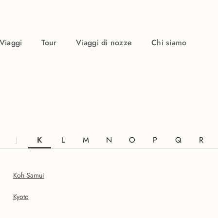
Viaggi
Tour
Viaggi di nozze
Chi siamo
J
K
L
M
N
O
P
Q
R
Koh Samui
Kyoto