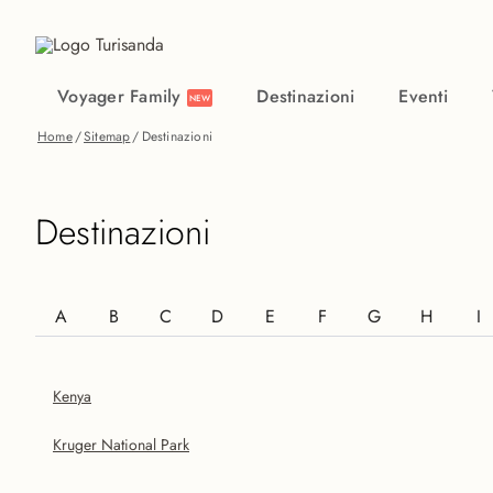
Vai al contenuto principale
Voyager Family
Destinazioni
Eventi
NEW
Home
/
Sitemap
/
Destinazioni
Destinazioni
A
B
C
D
E
F
G
H
I
Kenya
Kruger National Park