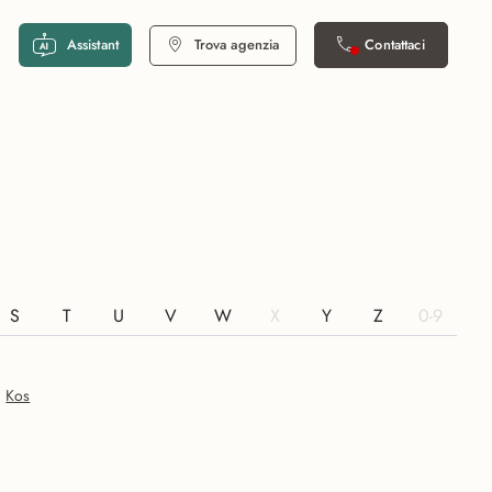
Assistant
Trova agenzia
Contattaci
S
T
U
V
W
X
Y
Z
0-9
Kos