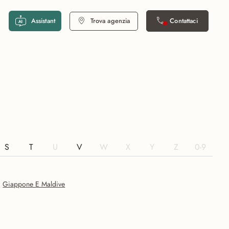
Assistant
Trova agenzia
Contattaci
S
T
U
V
W
X
Y
Z
0-9
Giappone E Maldive