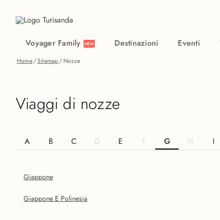
Vai al contenuto principale
Voyager Family
Destinazioni
Eventi
NEW
Home
/
Sitemap
/
Nozze
Viaggi di nozze
A
B
C
D
E
F
G
H
I
Giappone
Giappone E Polinesia