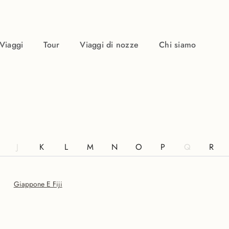
Viaggi
Tour
Viaggi di nozze
Chi siamo
J
K
L
M
N
O
P
Q
R
Giappone E Fiji