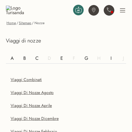
Vai al contenuto principale
Trova agenzia
Contattaci
Apri
Home
/
Sitemap
/
Nozze
Viaggi di nozze
A
B
C
D
E
F
G
H
I
J
Viaggi Combinati
Viaggi Di Nozze Agosto
Viaggi Di Nozze Aprile
Viaggi Di Nozze Dicembre
Viaggi Di Nozze Febbraio