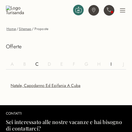
Vai al contenuto principale
Trova agenzia
Contattaci
Apri
Home
/
Sitemap
/
Proposte
Offerte
A
B
C
D
E
F
G
H
I
J
Natale, Capodanno Ed Epifania A Cuba
CONTATTI
Sei interessato alle nostre vacanze e hai bisogno
di contattarci?