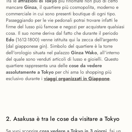
Tra le
attrazioni di Tokyo
più rinomate non può di certo
mancare
Ginza
, il quartiere più cosmopolita, moderno e
commerciale in cui sono presenti boutique di ogni tipo.
Passeggiando per le vie pedonali potrai trovare infatti le
firme del lusso più famose e negozi per acquistare qualsiasi
cosa. Il suo nome deriva dal fatto che durante il periodo
Edo
(1612-1800) venne istituita qui la zecca dell'argento
(dal giapponese gin). Simbolo del quartiere è la torre
dell'orologio situata nel palazzo
Ginza Wako
, all'interno
del quale sono venduti articoli di lusso e gioielli. Questo
quartiere rappresenta una delle
cose da vedere
assolutamente a Tokyo
per chi ama lo shopping più
esclusivo durante i
viaggi organizzati in Giappone
.
2. Asakusa è tra le cose da visitare a Tokyo
Se vuoi scoprire
cosa vedere a Tokyo in 3 giorni
, fai un