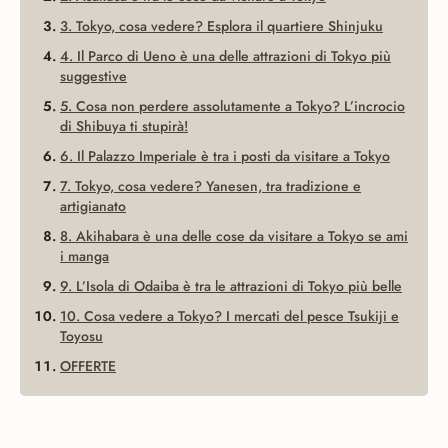
3. Tokyo, cosa vedere? Esplora il quartiere Shinjuku
4. Il Parco di Ueno è una delle attrazioni di Tokyo più
suggestive
5. Cosa non perdere assolutamente a Tokyo? L’incrocio
di Shibuya ti stupirà!
6. Il Palazzo Imperiale è tra i posti da visitare a Tokyo
7. Tokyo, cosa vedere? Yanesen, tra tradizione e
artigianato
8. Akihabara è una delle cose da visitare a Tokyo se ami
i manga
9. L’Isola di Odaiba è tra le attrazioni di Tokyo più belle
10. Cosa vedere a Tokyo? I mercati del pesce Tsukiji e
Toyosu
OFFERTE