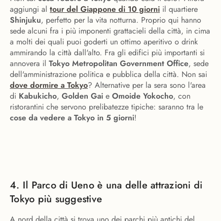
aggiungi al
tour del Giappone di 10 giorni
il quartiere
Shinjuku
, perfetto per la vita notturna. Proprio qui hanno
sede alcuni fra i più imponenti grattacieli della città, in cima
a molti dei quali puoi goderti un ottimo aperitivo o drink
ammirando la città dall'alto. Fra gli edifici più importanti si
annovera il
Tokyo Metropolitan Government Office
, sede
dell'amministrazione politica e pubblica della città. Non sai
dove dormire a Tokyo
? Alternative per la sera sono l'area
di
Kabukicho
,
Golden Gai
e
Omoide Yokocho
, con
ristorantini che servono prelibatezze tipiche: saranno tra le
cose da vedere a Tokyo in 5 giorni
!
4. Il Parco di Ueno è una delle attrazioni di
Tokyo più suggestive
A nord della città si trova uno dei parchi più antichi del