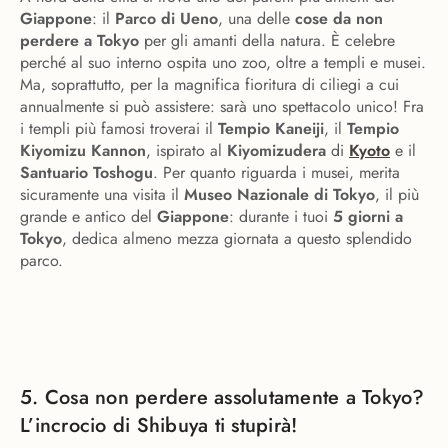
Giappone
: il
Parco di Ueno
, una delle
cose da non
perdere a Tokyo
per gli amanti della natura. È celebre
perché al suo interno ospita uno zoo, oltre a templi e musei.
Ma, soprattutto, per la magnifica fioritura di ciliegi a cui
annualmente si può assistere: sarà uno spettacolo unico! Fra
i templi più famosi troverai il
Tempio Kaneiji
, il
Tempio
Kiyomizu Kannon
, ispirato al
Kiyomizudera
di
Kyoto
e il
Santuario Toshogu
. Per quanto riguarda i musei, merita
sicuramente una visita il
Museo Nazionale di Tokyo
, il più
grande e antico del
Giappone
: durante i tuoi
5 giorni a
Tokyo
, dedica almeno mezza giornata a questo splendido
parco.
5. Cosa non perdere assolutamente a Tokyo?
L’incrocio di Shibuya ti stupirà!