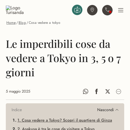
Vai al contenuto principale
Trova agenzia
Contattaci
Apri
Home
/
Blog
/
Cosa vedere a tokyo
Le imperdibili cose da
vedere a Tokyo in 3, 5 o 7
giorni
5 maggio 2025
Indice
Nascondi
1. Cosa vedere a Tokyo? Scopri il quartiere di Ginza
2. Asakusa è tra le cose da visitare a Tokyo