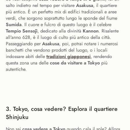
salto indietro nel tempo per visitare
Asakusa
, il quartiere
più antico. È un perfetto mix di edifici tradizionali e aree
verdi, che sorgono soprattutto lungo le sponde del fiume
Sumida
. Il cuore e fulcro di questo luogo è il celebre
Tempio Sensōji
, dedicato alla divinità
Kannon
. Risalente
all'anno 628, è il luogo di culto più antico della città.
Passeggiando per
Asakusa
, poi, potrai notare i numerosi
banchetti che vendono prodotti del luogo, o i locali
indossare abiti delle
tradizioni giapponesi
, rendendo
questa zona una delle
cose da visitare a Tokyo
più
autentiche.
3. Tokyo, cosa vedere? Esplora il quartiere
Shinjuku
Non sai
cosa vedere a Tokyo
quando cala il sole? Allora