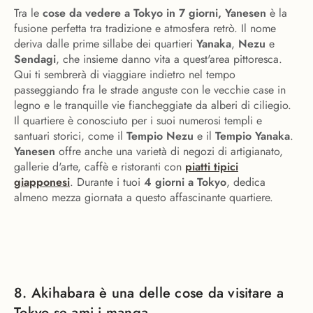
Tra le
cose da vedere a Tokyo in 7 giorni, Yanesen
è la
fusione perfetta tra tradizione e atmosfera retrò. Il nome
deriva dalle prime sillabe dei quartieri
Yanaka
,
Nezu
e
Sendagi
, che insieme danno vita a quest'area pittoresca.
Qui ti sembrerà di viaggiare indietro nel tempo
passeggiando fra le strade anguste con le vecchie case in
legno e le tranquille vie fiancheggiate da alberi di ciliegio.
Il quartiere è conosciuto per i suoi numerosi templi e
santuari storici, come il
Tempio Nezu
e il
Tempio Yanaka
.
Yanesen
offre anche una varietà di negozi di artigianato,
gallerie d'arte, caffè e ristoranti con
piatti tipici
giapponesi
. Durante i tuoi
4 giorni a Tokyo
, dedica
almeno mezza giornata a questo affascinante quartiere.
8. Akihabara è una delle cose da visitare a
Tokyo se ami i manga