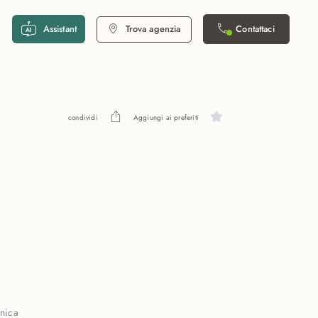
Assistant
Trova agenzia
Contattaci
condividi
Aggiungi ai preferiti
nica