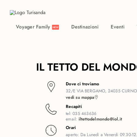
Vai al contenuto principale
Voyager Family
Destinazioni
Eventi
NEW
IL TETTO DEL MON
Dove ci troviamo
32/E VIA BERGAMO, 24035 CURNO
vedi su mappa
Recapiti
tel:
035 463636
email:
iltettodelmondo@iol.it
Orari
aperto:
Da Lunedì a Venerdi 09.30-12