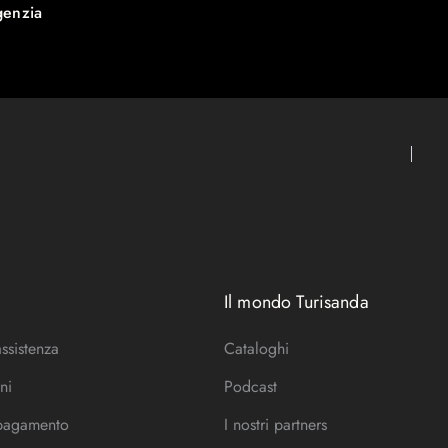
genzia
Il mondo Turisanda
assistenza
Cataloghi
ni
Podcast
 pagamento
I nostri partners