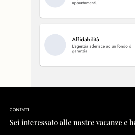
appuntamenti.
Affidabilità
L'agenzia aderisce ad un fondo di
garanzia.
CONTATTI
Sei interessato alle nostre vacanze e h