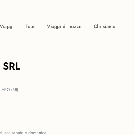
Viaggi
Tour
Viaggi di nozze
Chi siamo
 SRL
LARO (MI)
hiuso:
sabato e domenica