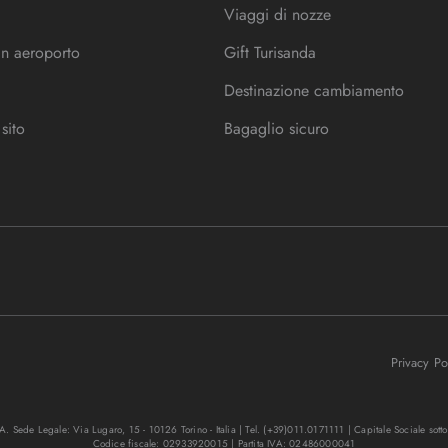
Viaggi di nozze
in aeroporto
Gift Turisanda
Destinazione cambiamento
sito
Bagaglio sicuro
Privacy P
. Sede Legale: Via Lugaro, 15 - 10126 Torino - Italia | Tel. (+39)011.0171111 | Capitale Sociale sott
Codice fiscale: 02933920015 | Partita IVA: 02486000041