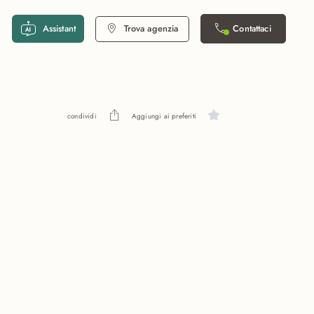
Assistant
Trova agenzia
Contattaci
condividi
Aggiungi ai preferiti