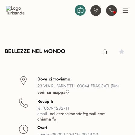
Vai al contenuto principale
Trova agenzia
Contattaci
Apri
BELLEZZE NEL MONDO
Dove ci troviamo
23 VIA R. FARNETTI, 00044 FRASCATI (RM)
vedi su mappa
Recapiti
tel:
06/94282711
email:
bellezzenelmondo@gmail.com
chiama
Orari
aperto:
09.00-12.30/15.30-19.00