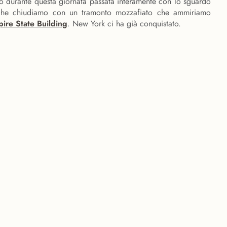
amo durante questa giornata passata interamente con lo sguardo
e che chiudiamo con un tramonto mozzafiato che ammiriamo
ire State Building
. New York ci ha già conquistato.