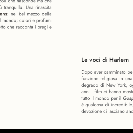
ericoli che nasconde ma che
ù tranquilla. Una rinascita
ens
: nel bel mezzo della
 del mondo; colori e profumi
etto che racconta i pregi e
Le voci di Harlem
Dopo aver camminato per
funzione religiosa in un
degrado di New York, 
anni i film ci hanno mostr
tutto il mondo per il
Gosp
è qualcosa di incredibile
devozione ci lasciano anc