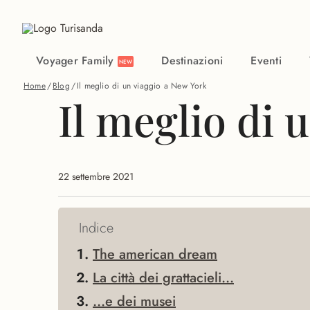
Vai al contenuto principale
Voyager Family
Destinazioni
Eventi
NEW
Home
/
Blog
/
Il meglio di un viaggio a New York
Il meglio di 
22 settembre 2021
Indice
The american dream
La città dei grattacieli...
...e dei musei