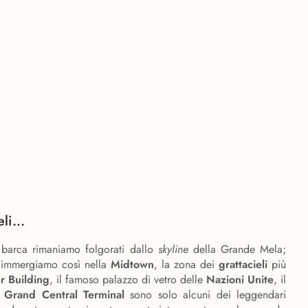
li...
n barca rimaniamo folgorati dallo
skyline
della Grande Mela;
ci immergiamo così nella
Midtown
, la zona dei
grattacieli
più
r Building
, il famoso palazzo di vetro delle
Nazioni Unite
, il
l
Grand Central Terminal
sono solo alcuni dei leggendari