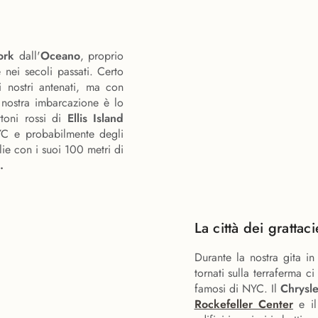
York
dall'
Oceano
, proprio
nei secoli passati. Certo
i nostri antenati, ma con
a nostra imbarcazione è lo
toni rossi di
Ellis Island
YC e probabilmente degli
ie con i suoi 100 metri di
.
La città dei grattacie
Durante la nostra gita i
tornati sulla terraferma 
famosi di NYC. Il
Chrysle
Rockefeller Center
e i