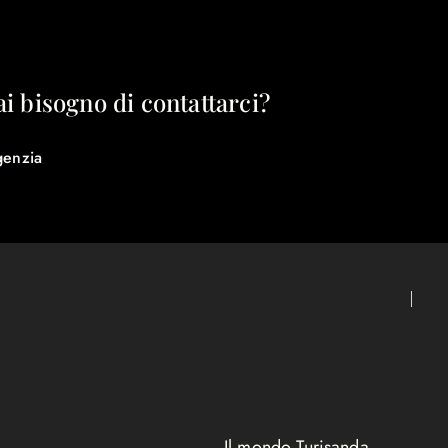
ai bisogno di contattarci?
genzia
Il mondo Turisanda