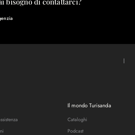
ai bisogno di contattarci?
genzia
Il mondo Turisanda
assistenza
Cataloghi
ni
Podcast