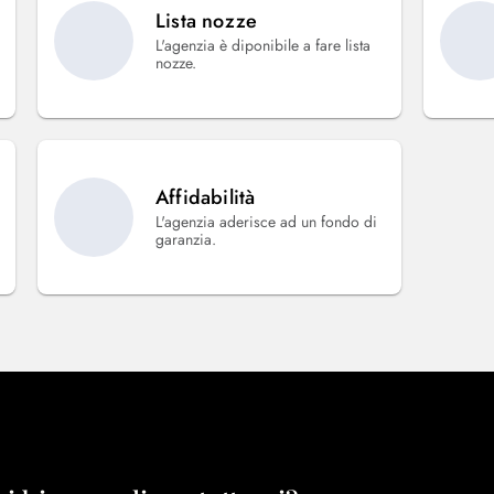
Lista nozze
L'agenzia è diponibile a fare lista
nozze.
Affidabilità
L'agenzia aderisce ad un fondo di
garanzia.