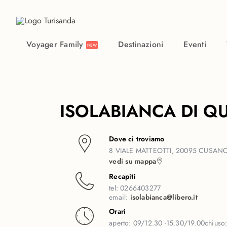
Vai al contenuto principale
Voyager Family
Destinazioni
Eventi
NEW
ISOLABIANCA DI QU
Dove ci troviamo
8 VIALE MATTEOTTI, 20095 CUSANO
vedi su mappa
Recapiti
tel:
0266403277
email:
isolabianca@libero.it
Orari
aperto:
09/12.30 -15.30/19.00
chiuso