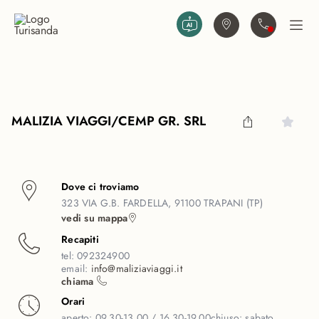
Vai al contenuto principale
Trova agenzia
Contattaci
Apri
MALIZIA VIAGGI/CEMP GR. SRL
Dove ci troviamo
323 VIA G.B. FARDELLA, 91100 TRAPANI (TP)
vedi su mappa
Recapiti
tel:
092324900
email:
info@maliziaviaggi.it
chiama
Orari
aperto:
09.30-13.00 / 16.30-19.00
chiuso:
sabato