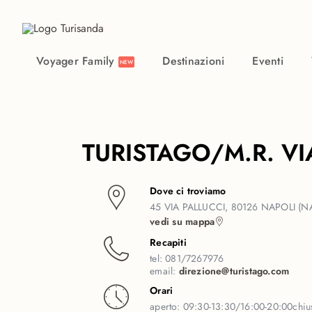
Vai al contenuto principale
Voyager Family
Destinazioni
Eventi
NEW
TURISTAGO/M.R. VI
Dove ci troviamo
45 VIA PALLUCCI, 80126 NAPOLI (N
vedi su mappa
Recapiti
tel:
081/7267976
email:
direzione@turistago.com
Orari
aperto:
09:30-13:30/16:00-20:00
chi