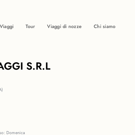
Viaggi
Tour
Viaggi di nozze
Chi siamo
AGGI S.R.L
A)
uso:
Domenica