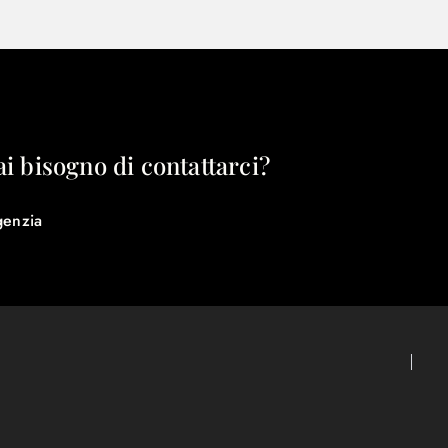
ai bisogno di contattarci?
genzia