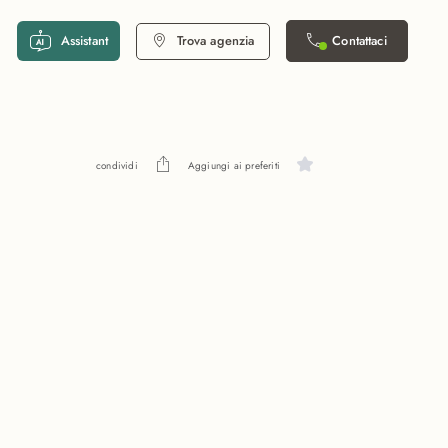
Assistant
Trova agenzia
Contattaci
condividi
Aggiungi ai preferiti