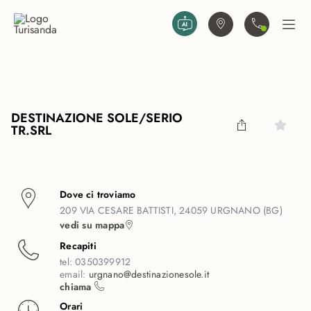
Vai al contenuto principale
Trova agenzia
Contattaci
Apri
DESTINAZIONE SOLE/SERIO
TR.SRL
Dove ci troviamo
209 VIA CESARE BATTISTI, 24059 URGNANO (BG)
vedi su mappa
Recapiti
tel:
0350399912
email:
urgnano@destinazionesole.it
chiama
Orari