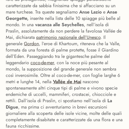
caratterizzate da sabbia finissima che si affacciano su un
mare turchese. Tra queste segnaliamo
Anse Lazio
e
Anse
Georgette,
inserite nella lista delle 10 spiagge più belle al
mondo. In una
vacanza alle Seychelles
, nell’isola di
Praslin, assolutamente da non perdere la favolosa Vallée de
Mai, dichiarata
patrimonio nazionale dell’Unesco
. Il
generale
Gordon
, l’eroe di Khartoum, riteneva che la Valle,
formata da una foresta di palme protette, fosse il Giardino
dell’Eden. Passeggiando tra le gigantesche palme del
leggendario
coco-de-mer
, con la noce più pesante al
mondo, la supposizione del grande generale non sembra
così inverosimile. Oltre al coco-de-mer, con foglie larghe 6
metri e lunghe 14, nella
Vallée de Mai
nascono
spontaneamente altri cinque tipi di palme e vivono specie
endemiche di uccelli, mammiferi, crostacei, chiocciole e
rettili. Dall’isola di Praslin, ci spostiamo nell’isola di
La
Digue
, ma prima ci avventuriamo in brevi escursioni
giornaliere alla scoperta delle isole vicine, molte delle quali
completamente disabitate e caratterizzate da una flora e una
fauna ricchissime.