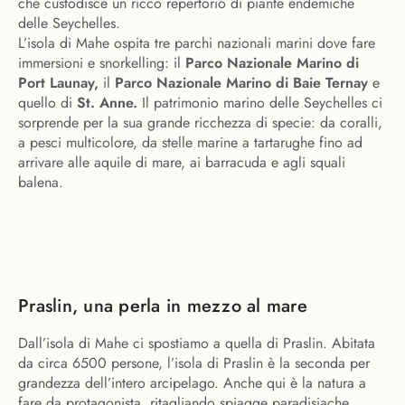
che custodisce un ricco repertorio di piante endemiche
delle Seychelles.
L’isola di Mahe ospita tre parchi nazionali marini dove fare
immersioni e snorkelling: il
Parco Nazionale Marino di
Port Launay,
il
Parco Nazionale Marino di Baie Ternay
e
quello di
St. Anne.
Il patrimonio marino delle Seychelles ci
sorprende per la sua grande ricchezza di specie: da coralli,
a pesci multicolore, da stelle marine a tartarughe fino ad
arrivare alle aquile di mare, ai barracuda e agli squali
balena.
Praslin, una perla in mezzo al mare
Dall’isola di Mahe ci spostiamo a quella di Praslin. Abitata
da circa 6500 persone, l’isola di Praslin è la seconda per
grandezza dell’intero arcipelago. Anche qui è la natura a
fare da protagonista, ritagliando spiagge paradisiache